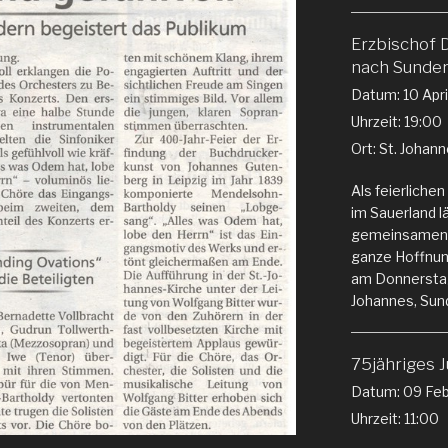
Erzbischof 
nach Sunde
Datum:
10 Apr
Uhrzeit:
19:00
Ort:
St. Johann
Als feierlich
im Sauerland l
gemeinsamen G
ganze Hoffnung
am Donnerstag,
Johannes, Sun
75jähriges 
Datum:
09 Feb
Uhrzeit:
11:00