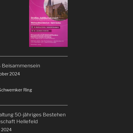
s Beisammensein
ober 2024
e Schwemker Ring
altung 50-jähriges Bestehen
chaft Hellefeld
i 2024