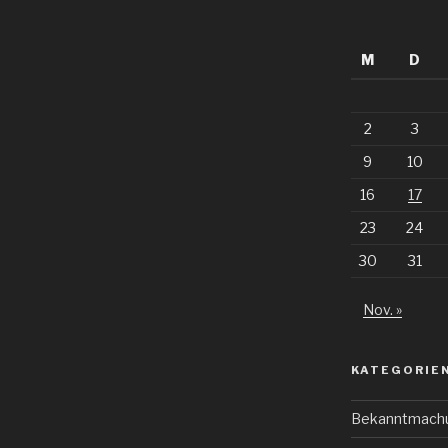
M
D
2
3
9
10
16
17
23
24
30
31
Nov. »
KATEGORIE
Bekanntmach