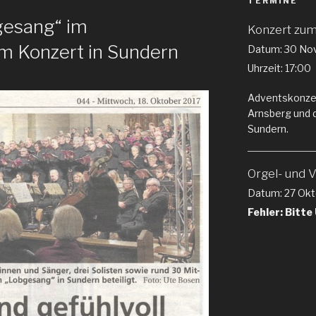
TERMINE
gesang“ im
Konzert zum
m Konzert in Sundern
Datum:
30 No
Uhrzeit:
17:00
Adventskonze
Arnsberg und 
Sundern.
Orgel- und 
Datum:
27 Okt
Fehler: Bitte