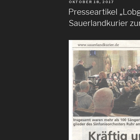
VERÖFFENTLICHT
OKTOBER 18, 2017
AM
Presseartikel „Lob
Sauerlandkurier zu