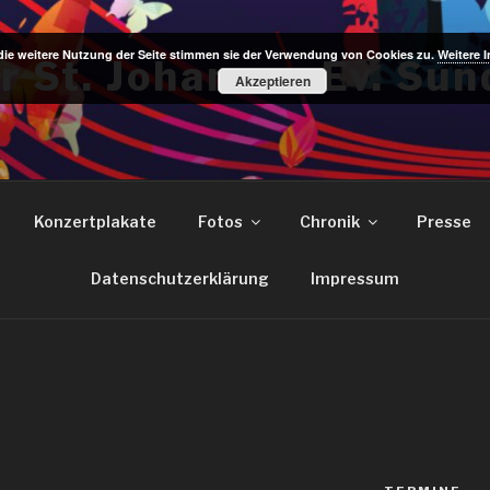
die weitere Nutzung der Seite stimmen sie der Verwendung von Cookies zu.
Weitere 
r St. Johannes Ev. Sun
Akzeptieren
Konzertplakate
Fotos
Chronik
Presse
Datenschutzerklärung
Impressum