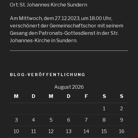
Ort:
St. Johannes Kirche Sundern
Am Mittwoch, dem 27.12.2023, um 18.00 Uhr,
verschönert der Gemeinschaftschor mit seinem
Gesang den Patronats-Gottesdienst in der Str.
Johannes-Kirche in Sundern.
BLOG-VERÖFFENTLICHUNG
August 2026
M
D
M
D
F
S
S
1
2
3
4
5
6
7
8
9
10
11
12
13
14
15
16