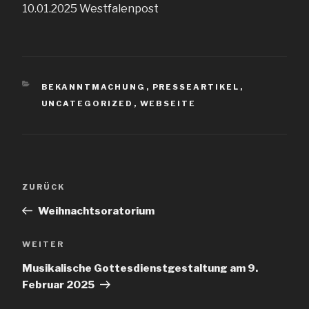
10.01.2025 Westfalenpost
KATEGORIEN
BEKANNTMACHUNG
,
PRESSEARTIKEL
,
UNCATEGORIZED
,
WEBSEITE
Beitragsnavigation
Vorheriger
ZURÜCK
Beitrag
Weihnachtsoratorium
Nächster
WEITER
Beitrag
Musikalische Gottesdienstgestaltung am 9.
Februar 2025