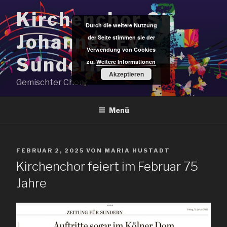
Zum
Kirchenchor St.
Inhalt
Durch die weitere Nutzung
springen
Johannes Ev.
der Seite stimmen sie der
Verwendung von Cookies
Sundern
zu.
Weitere Informationen
Akzeptieren
Gemischter Chor
Menü
VERÖFFENTLICHT
FEBRUAR 2, 2025
VON
MARIA HUSTADT
AM
Kirchenchor feiert im Februar 75
Jahre