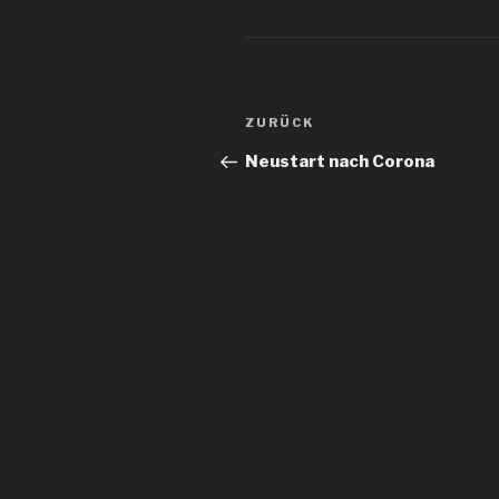
Beitragsnavigation
Vorheriger
ZURÜCK
Beitrag
Neustart nach Corona