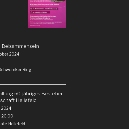
s Beisammensein
ober 2024
e Schwemker Ring
altung 50-jähriges Bestehen
chaft Hellefeld
i 2024
- 20:00
lle Hellefeld