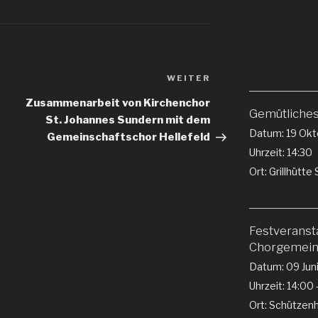
Nächster
WEITER
Beitrag
Zusammenarbeit von Kirchenchor
Gemütliche
St. Johannes Sundern mit dem
Datum:
19 Okt
Gemeinschaftschor Hellefeld
Uhrzeit:
14:30
Ort:
Grillhütt
Festveranst
Chorgemeins
Datum:
09 Jun
Uhrzeit:
14:00 
Ort:
Schützenha