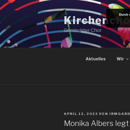
Zum
Inhalt
Durch 
Kirchencho
springen
Gemischter Chor
Aktuelles
Wir
VERÖFFENTLICHT
APRIL 12, 2023
VON
IRMGAR
AM
Monika Albers legt 