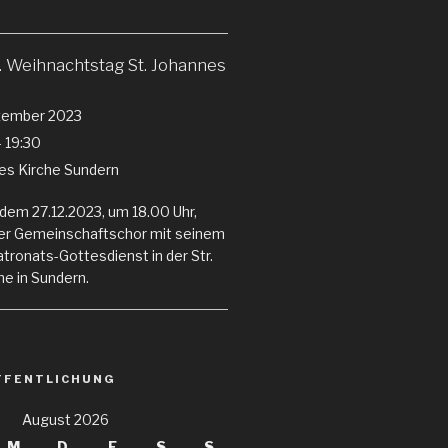
 Weihnachtstag St. Johannes
zember 2023
- 19:30
nes Kirche Sundern
dem 27.12.2023, um 18.00 Uhr,
er Gemeinschaftschor mit seinem
ronats-Gottesdienst in der Str.
e in Sundern.
FFENTLICHUNG
August 2026
M
D
F
S
S