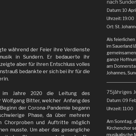
nach Sunde
Datum:
10 Apr
Uhrzeit:
19:00
Ort:
St. Johann
Als feierlich
im Sauerland l
gte während der Feier ihre Verdienste
gemeinsamen G
usik in Sundern. Er bedauerte ihr
ganze Hoffnung
zeigte aber für ihren Entschluss volles
am Donnerstag,
strauß bedankte er sich bei ihr für die
Johannes, Sun
rin.
75jähriges 
 im Jahre 2020 die Leitung des
Datum:
09 Feb
r Wolfgang Bitter, welcher Anfang des
t Beginn der Corona-Pandemie begann
Uhrzeit:
11:00
schwierige Phase, da über mehrere
Am Sonntag, de
 Chorproben und Auftritte möglich
Kirchenchor se
uhen musste. Um aber das gesangliche
musikalische 