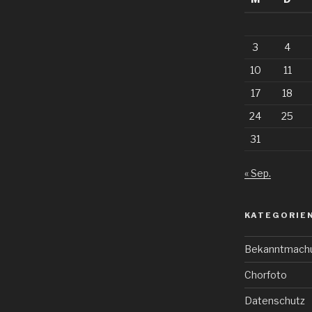
3
4
10
11
17
18
24
25
31
« Sep.
KATEGORIE
Bekanntmach
Chorfoto
Datenschutz