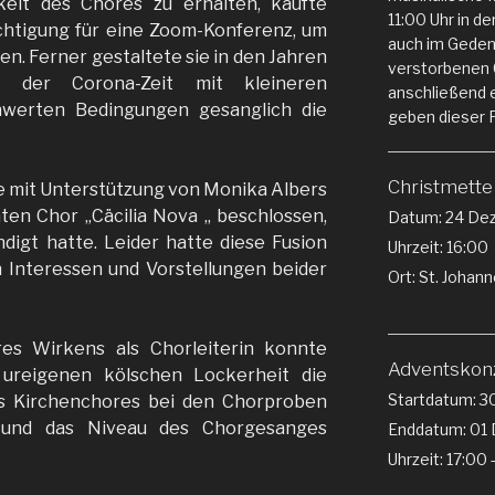
eit des Chores zu erhalten, kaufte
11:00 Uhr in d
chtigung für eine Zoom-Konferenz, um
auch im Geden
en. Ferner gestaltete sie in den Jahren
verstorbenen 
der Corona-Zeit mit kleineren
anschließend 
hwerten Bedingungen gesanglich die
geben dieser 
Christmette
e mit Unterstützung von Monika Albers
ten Chor „Cäcilia Nova „ beschlossen,
Datum:
24 De
digt hatte. Leider hatte diese Fusion
Uhrzeit:
16:00
 Interessen und Vorstellungen beider
Ort:
St. Johann
es Wirkens als Chorleiterin konnte
Adventskon
ureigenen kölschen Lockerheit die
Startdatum:
3
s Kirchenchores bei den Chorproben
n und das Niveau des Chorgesanges
Enddatum:
01
Uhrzeit:
17:00 