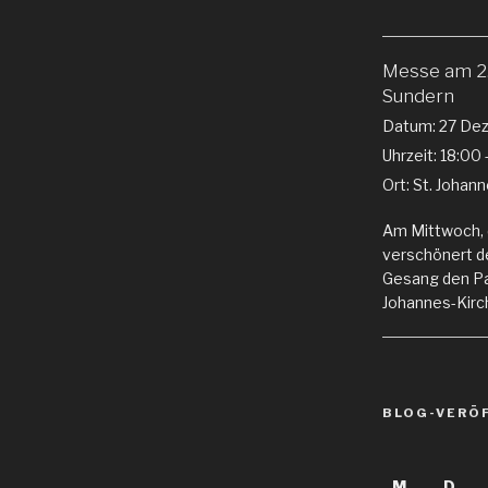
Messe am 2.
Sundern
Datum:
27 De
Uhrzeit:
18:00 
Ort:
St. Johan
Am Mittwoch, 
verschönert d
Gesang den Pat
Johannes-Kirch
BLOG-VERÖ
M
D