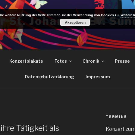
die weitere Nutzung der Seite stimmen sie der Verwendung von Cookies zu.
Weitere 
r St. Johannes Ev. Sun
Akzeptieren
Konzertplakate
Fotos
Chronik
Presse
Datenschutzerklärung
Impressum
TERMINE
D
ihre Tätigkeit als
Konzert zum